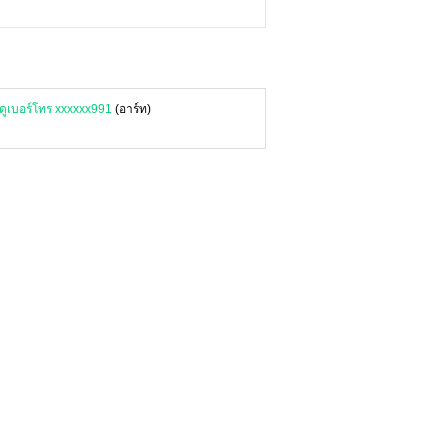
อดูเบอร์โทร xxxxxx991
(อาร์ท)