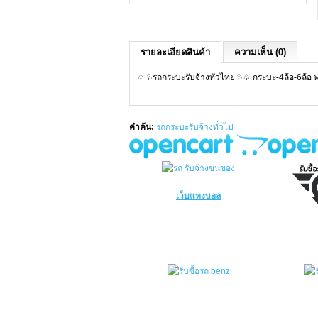
รายละเอียดสินค้า
ความเห็น (0)
♤♧รถกระบะรับจ้างทั่วไทย♧♤ กระบะ-4ล้อ-6ล้อ พ
คำค้น:
รถกระบะรับจ้างทั่วไป
เว็บแทงบอล