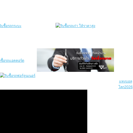
แทงบอล
โลก2026