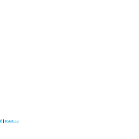
6
|
แทงบอล